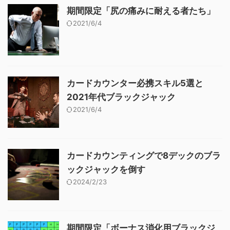
期間限定「尻の痛みに耐える者たち」
2021/6/4
カードカウンター必携スキル5選と
2021年代ブラックジャック
2021/6/4
カードカウンティングで8デックのブラ
ックジャックを倒す
2024/2/23
期間限定「ボーナス消化用ブラックジ