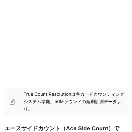
スプレッドベッティングはケリー基準
とも置き換えられるから、このスコア
は信用できるんだ。けどこれはあくま
でベッティングストラテジーを固定し
た際の話だから、勝率の高いカードカ
ウンティングシステムを使ってシステ
ムベットをとなれば話は変わってくる
からね。
True Count Resolutionは各カードカウンティング
システム準拠。50Mラウンドの短期計測データよ
り。
エースサイドカウント（Ace Side Count）で