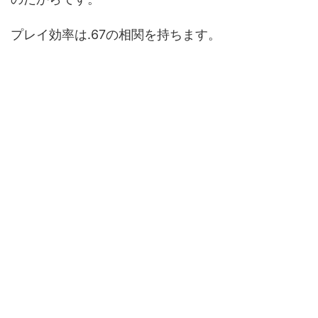
プレイ効率は.67の相関を持ちます。
おーAO2ねー、確かに「評判を聞く限
りじゃ悪くはなさそうだよね」って感
じかなー。相関で言ったらもっと優秀
なカードカウンティングシステムはあ
るんじゃないの？
エイデンの言う通り、有名どころの中
でのプレイ効率は同着2番手。1番を使
わない理由は、相関1.のテンサイドカ
ウントからヒントを得ているというの
が一つ。