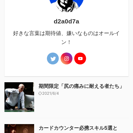
d2a0d7a
好きな言葉は期待値、嫌いなものはオールイ
ン！
期間限定「尻の痛みに耐える者たち」
2021/6/4
カードカウンター必携スキル5選と