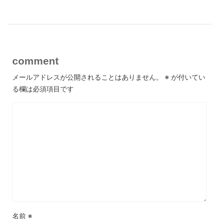
comment
メールアドレスが公開されることはありません。
※
が付いてい
る欄は必須項目です
名前
※