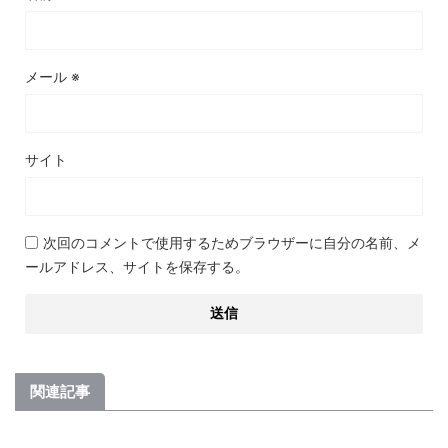
メール
※
サイト
次回のコメントで使用するためブラウザーに自分の名前、メ
ールアドレス、サイトを保存する。
関連記事