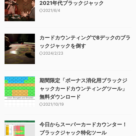
2021年代ブラックジャック
2021/6/4
カードカウンティングで8デックのブラ
ックジャックを倒す
2024/2/23
期間限定「ボーナス消化用ブラックジ
ャックカードカウンティングツール」
無料ダウンロード
2021/10/19
今日からスーパーカードカウンター！
ブラックジャック特化ツール